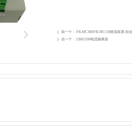
ꁇ
前一个：
FB-MC300/FB-MC150除湿装置-
ꄴ
后一个：
LBH2100电流隔离器
ꄲ